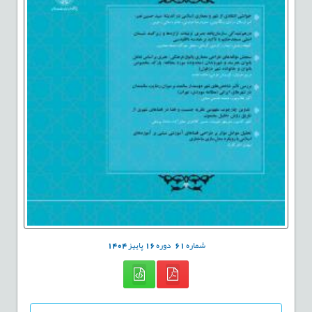
شماره
61
دوره
16
پاییز
1404