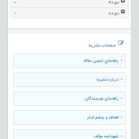
دوره
9
دوره
8
صفحات نشریه
• راهنماي تدوين مقاله
• درباره نشریه
• راهنمای نویسندگان
• اهداف و چشم انداز
• تعهدنامه مؤلف