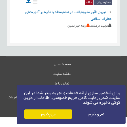
دسترسی آزاد
مقاله
2
-
تبیین تأثیر مفهوم القاء در نظام محله با تکیه بر آموزه‌های
معارف اسلامی
مجید خرمشاد
رضا خیرالدین
صفحه اصلی
نقشه سایت
تماس با ما
برای شخصی سازی ارائه خدمات و تجربه بهتر شما در این
سایت، ضمن رعایت کامل حریم خصوصی، اطلاعات از طریق
حقوق این وب‌سایت متعلق به سامانه مدیریت نشریات
کوکی ذخیره می شوند
رایمگ است.
حق نشر
1405-1396
©
نمی پذیرم
می پذیرم