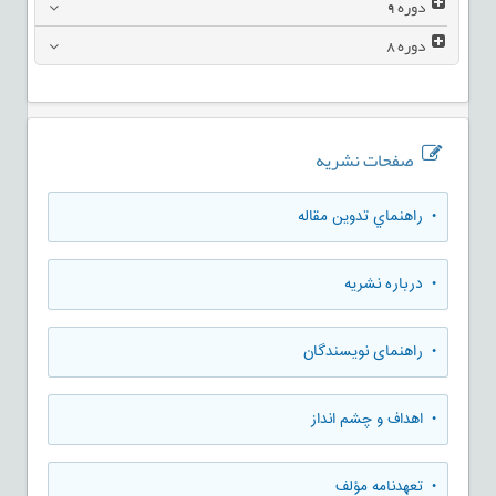
دوره
9
دوره
8
صفحات نشریه
• راهنماي تدوين مقاله
• درباره نشریه
• راهنمای نویسندگان
• اهداف و چشم انداز
• تعهدنامه مؤلف