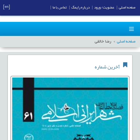
[en]
صفحه اصلی
|
عضویت/ ورود
|
درباره رایمگ
|
تماس با ما
|
صفحه اصلی
رضا خالقی
آخرین شماره