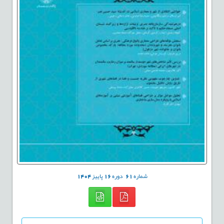
شماره
61
دوره
16
پاییز
1404