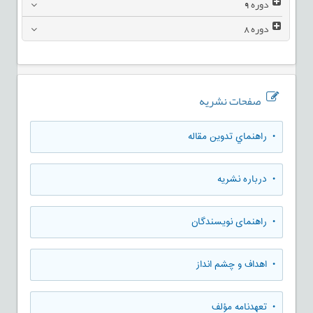
دوره
9
دوره
8
صفحات نشریه
• راهنماي تدوين مقاله
• درباره نشریه
• راهنمای نویسندگان
• اهداف و چشم انداز
• تعهدنامه مؤلف