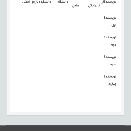
نويسندگان
دانشگاه
دانشکده
تاريخ
امضاء
خانوادگي
علمي
نویسندۀ
اول
نویسندۀ
دوم
نویسندۀ
سوم
نویسندۀ
چهارم