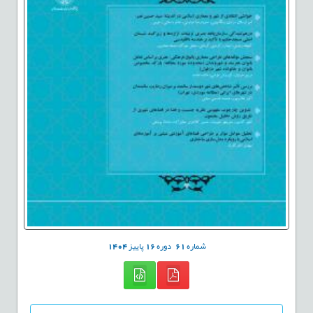
شماره
61
دوره
16
پاییز
1404