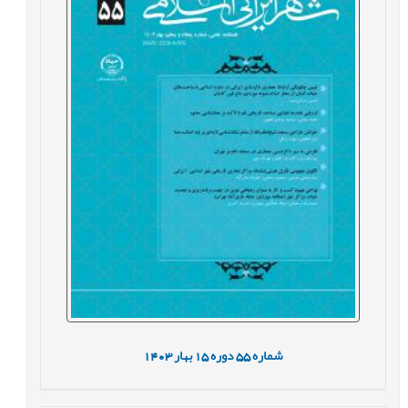
شماره
55
دوره
15
بهار
1403