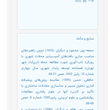
0(0), pp, 1-18.
منابع و مأخذ
:
جمعه¬پور، محمود و دیگران (1402) تبیین راهبردهای
مناسب سازی بافت‌های آسیب‌پذیر محلات شهری با
رویکرد تاب¬آوری (مورد مطالعه: محله نازی‌آباد شهر
تهران)، فصلنامه توسعه پایدار شهری، سال چهارم،
شماره 12، پاییز 1402، صص 21-48.
حافظی، حسن (1395) مقایسه روش‌های پیشرفته
آماری تحلیل مسیر و مدلسازی معادلات ساختاری با
تأکید بر کاربرد آنها در علوم رفتاری، مطالعات
روانشناسی و علوم تربیتی، پاییز1395، شماره 8، صص
68-98.
حسین پور، هاله و دیگران (1390) باززنده‌سازی و