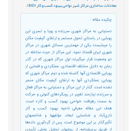
معادلات ساختاری
,
مراکز شهر
,
نواحی بهبود کسب و کار (BID).
,
چکیده مقاله
:
دستیابی به مراکز شهری سرزنده و پویا و تسری این
پویایی در راستای تحول مستمر و ارتقای کیفیت مکان
را می­بایست یکی از مهم­ترین مسائل شهری در مراکز
شهری ایران قلمداد نمود. این مراکز از حیث مداخله در
دو وضعیت قرار می­گیرند؛ اول مراکز شهری که در گذر
زمان به دلایل مختلف اقتصادی، عملکردی و فضایی از
پویایی اقتصادی آن­ها کاسته شده و دوم مراکز شهری که
پویایی عملکردی آن­ها به ارتقای کیفیت مکان منجر
نشده است. گذار از این مراکز و دستیابی به مراکز فعال
و سرزنده، نیازمند تغییر در رویکردهای کنونی و حرکت
به سمت رهیافت‌ «نواحی بهبود کسب و کار» است.
هدف این مقاله معرفی ناحیه بهبود کسب و کار
نازی‌آباد و شناسایی ابعاد، مؤلفه­ها و شاخص­های
تأثیرگذار بر این موضوع است. پس از گردآوری داده‌ها
از طریق پرسشنامه، از روش­­های تحلیل عاملی تأییدی