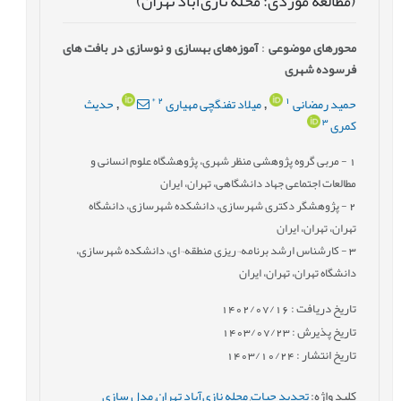
(مطالعه موردی: محله نازی‌آباد تهران)
محورهای موضوعی
:
آموزه‌های بهسازی و نوسازی در بافت ‌های
فرسوده شهری
*
2
1
حمید رمضانی
میلاد تفنگچی مهیاری
حدیث
,
,
3
کمری
1
- مربی گروه پژوهشی منظر شهری، پژوهشگاه علوم انسانی و
مطالعات اجتماعی جهاد دانشگاهی، تهران، ایران
2
- پژوهشگر دکتری شهرسازی، دانشکده شهرسازی، دانشگاه
تهران، تهران، ایران
3
- کارشناس ارشد برنامه¬ریزی منطقه¬ای، دانشکده شهرسازی،
دانشگاه تهران، تهران، ایران
تاریخ دریافت : 1402/07/16
تاریخ پذیرش : 1403/07/23
تاریخ انتشار : 1403/10/24
کلید واژه
:
تجدید حیات
,
محله نازی‌آباد تهران
,
مدل سازی