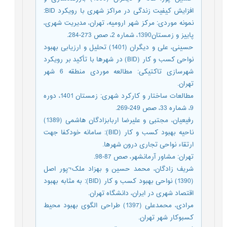
افزایش کیفیت زندگی در مراکز شهری با رویکرد BID:
نمونه موردی: مرکز شهر ارومیه، تهران، مدیریت شهری،
پاییز و زمستان1390، شماره 2، صص 273-284.
حسینی، علی و دیگران (1401) تحلیل و ارزیابی بهبود
نواحی کسب و کار (BID) در شهرها با تأکید بر رویکرد
شهرسازی تاکتیکی: مطالعه موردی منطقه 6 شهر
تهران.
مطالعات ساختار و کارکرد شهری: زمستان 1401، دوره
9، شماره 33، صص 249-269.
رفیعیان، مجتبی و علیرضا اربابزادگان هاشمی (1389)
ناحیه بهبود کسب و کار (BID): سامانه خودکفا جهت
ارتقاء نواحی تجاری درون شهرها.
تهران: مشاور آرمانشهر، صص 87-98.
شریف زادگان، محمد حسین و بهزاد ملک¬پور اصل
(1390) نواحی بهبود کسب و کار (BID): به مثابه بهبود
اقتصاد شهری در ایران، دانشگاه تهران.
مرادی، محمدعلی (1397) طراحی الگوی بهبود محیط
کسبوکار شهر تهران.