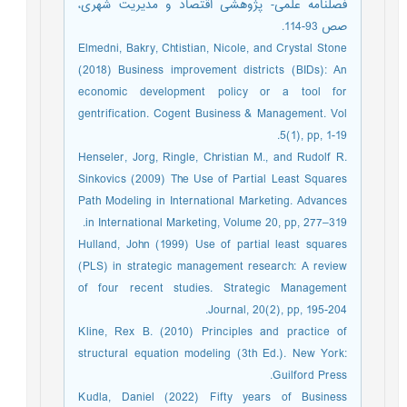
فصلنامه علمی- پژوهشی اقتصاد و مدیریت شهری،
صص 93-114.
Elmedni, Bakry, Chtistian, Nicole, and Crystal Stone
(2018) Business improvement districts (BIDs): An
economic development policy or a tool for
gentrification. Cogent Business & Management. Vol
5(1), pp, 1-19.
Henseler, Jorg, Ringle, Christian M., and Rudolf R.
Sinkovics (2009) The Use of Partial Least Squares
Path Modeling in International Marketing. Advances
in International Marketing, Volume 20, pp, 277–319.
Hulland, John (1999) Use of partial least squares
(PLS) in strategic management research: A review
of four recent studies. Strategic Management
Journal, 20(2), pp, 195-204.
Kline, Rex B. (2010) Principles and practice of
structural equation modeling (3th Ed.). New York:
Guilford Press.
Kudla, Daniel (2022) Fifty years of Business