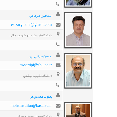
اسماعیل ضرغامی
es.zarghami@gmail.com
دانشگاه تربیت دبیر شهید رجائی
محسن سرتیپی پور
m-sartipi@sbu.ac.ir
دانشگاه شهید بهشتی
یعقوب محمدی فر
mohamadifar@basu.ac.ir
دانشگاه بوعلی سینا همدان