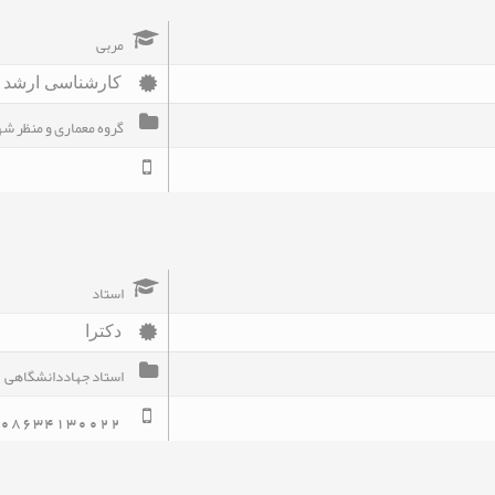
مربی
کارشناسی ارشد
گروه معماری و منظر ش
استاد
دکترا
استاد جهاددانشگاهی
08634130022