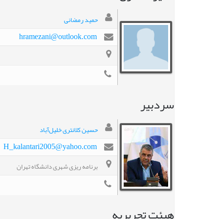
حمید رمضانی
hramezani@outlook.com
سردبیر
حسین کلانتری خلیل‌آباد
H_kalantari2005@yahoo.com
برنامه ریزی شهری دانشگاه تهران
هیئت تحریریه