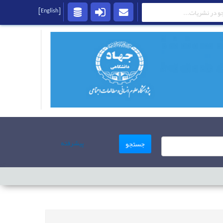
[English]
پیشرفته
جستجو