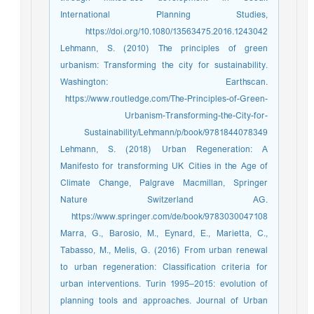
International Planning Studies,
https://doi.org/10.1080/13563475.2016.1243042
Lehmann, S. (2010) The principles of green
urbanism: Transforming the city for sustainability.
Washington: Earthscan.
https://www.routledge.com/The-Principles-of-Green-
Urbanism-Transforming-the-City-for-
Sustainability/Lehmann/p/book/9781844078349
Lehmann, S. (2018) Urban Regeneration: A
Manifesto for transforming UK Cities in the Age of
Climate Change, Palgrave Macmillan, Springer
Nature Switzerland AG.
https://www.springer.com/de/book/9783030047108
Marra, G., Barosio, M., Eynard, E., Marietta, C.,
Tabasso, M., Melis, G. (2016) From urban renewal
to urban regeneration: Classification criteria for
urban interventions. Turin 1995–2015: evolution of
planning tools and approaches. Journal of Urban