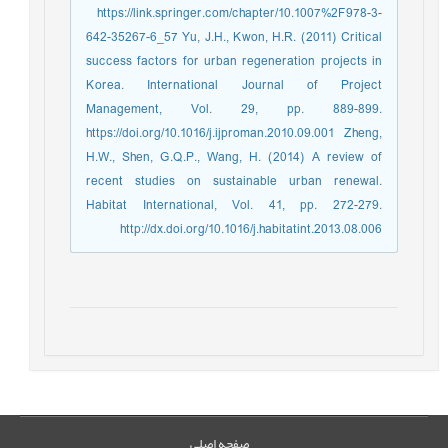
https://link.springer.com/chapter/10.1007%2F978-3-
642-35267-6_57 Yu, J.H., Kwon, H.R. (2011) Critical
success factors for urban regeneration projects in
Korea. International Journal of Project
Management, Vol. 29, pp. 889-899.
https://doi.org/10.1016/j.ijproman.2010.09.001 Zheng,
H.W., Shen, G.Q.P., Wang, H. (2014) A review of
recent studies on sustainable urban renewal.
Habitat International, Vol. 41, pp. 272-279.
http://dx.doi.org/10.1016/j.habitatint.2013.08.006
صفحه اصلی