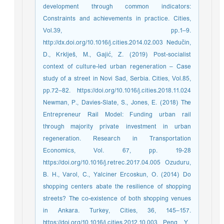
development through common indicators:
Constraints and achievements in practice. Cities,
Vol.39, pp.1–9.
http://dx.doi.org/10.1016/j.cities.2014.02.003 Nedučin,
D., Krklješ, M., Gajić, Z. (2019) Post-socialist
context of culture-led urban regeneration – Case
study of a street in Novi Sad, Serbia. Cities, Vol.85,
pp.72–82. https://doi.org/10.1016/j.cities.2018.11.024
Newman, P., Davies-Slate, S., Jones, E. (2018) The
Entrepreneur Rail Model: Funding urban rail
through majority private investment in urban
regeneration. Research in Transportation
Economics, Vol. 67, pp. 19-28
https://doi.org/10.1016/j.retrec.2017.04.005 Ozuduru,
B. H., Varol, C., Yalciner Ercoskun, O. (2014) Do
shopping centers abate the resilience of shopping
streets? The co-existence of both shopping venues
in Ankara. Turkey, Cities, 36, 145–157.
https://doi.org/10.1016/j.cities.2012.10.003 Peng, Y.,