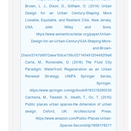
Brown, L. J., Dixon, D., Gillham, O. (2014) Urban
Design for an Urban Century-Shaping More
Liveable, Equitable, and Resilient Citie. New Jersey,
USA: John Wiley and Sons.
https://www.semanticscholar.org/paper/Urban-
Design-for-an-Urban-Century%3A-Shaping-More-
and-Brown-
Dixon/3747b6972aea15dce736c027145491204492f9a8.
Carta, M., Ronsivalle, D. (2016) The Fluid City
Paradigm: Waterfront Regeneration as an Urban
Renewal Strategy. UNIPA Springer Series,
Springer.
https://www.springer.com/gp/book/9783319280035.
Carmona, M., Tiesdell, S., Heath, T., Oc, T. (2010)
Public places urban spaces-the dimension of urban
design. Oxford, UK: Architectural Press.
https://www.amazon.com/Public-Places-Urban-
Spaces-Second/dp/1856178277.