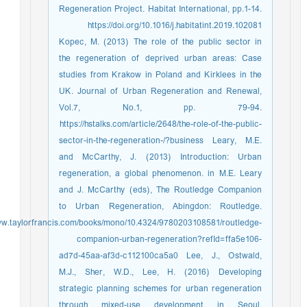
Regeneration Project. Habitat International, pp.1-14.
https://doi.org/10.1016/j.habitatint.2019.102081
Kopec, M. (2013) The role of the public sector in
the regeneration of deprived urban areas: Case
studies from Krakow in Poland and Kirklees in the
UK. Journal of Urban Regeneration and Renewal,
Vol.7, No.1, pp. 79-94.
https://hstalks.com/article/2648/the-role-of-the-public-
sector-in-the-regeneration-/?business Leary, M.E.
and McCarthy, J. (2013) Introduction: Urban
regeneration, a global phenomenon. in M.E. Leary
and J. McCarthy (eds), The Routledge Companion
to Urban Regeneration, Abingdon: Routledge.
/www.taylorfrancis.com/books/mono/10.4324/9780203108581/routledge-
companion-urban-regeneration?refId=ffa5e106-
ad7d-45aa-af3d-c112100ca5a0 Lee, J., Ostwald,
M.J., Sher, W.D., Lee, H. (2016) Developing
strategic planning schemes for urban regeneration
through mixed-use development in Seoul.