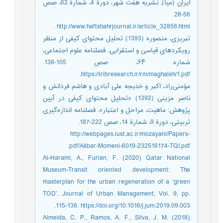
ایران (میا). نشریه هفت شهر، دورۀ 4، شمارۀ 62، صص
56-28
http://www.haftshahrjournal.ir/article_32856.html .
تبریزی، منصوره (1393) تحلیل محتوای کیفی از منظر
رویکردهای قیاسی و استقرایی. فصلنامه علوم اجتماعی،
شماره ۶۴، صص 105-138.
https://iribresearch.ir/rm/maghaleh/1.pdf.
مؤمنی‌راد، اكبر و خديجه علی آبادی و هاشم فردانش و
ناصر مزینی (1392) «تحلیل محتوای کیفی در آیین
پژوهش: ماهیت، مراحل و اعتبار». فصلنامه اندازه‌گیری
تربیتی، دورة 9، شمارة 14، صص 222-187.
http://webpages.iust.ac.ir/mozayani/Papers-
pdf/Akbar-Momeni-6019-232516174-TQI.pdf.
Al-Harami, A., Furlan, F. (2020) Qatar National
Museum-Transit oriented development: The
masterplan for the urban regeneration of a ‘green
TOD’. Journal of Urban Management, Vol. 9, pp.
115-136. https://doi.org/10.1016/j.jum.2019.09.003.
Almeida, C. P., Ramos, A. F., Silva, J. M. (2018)