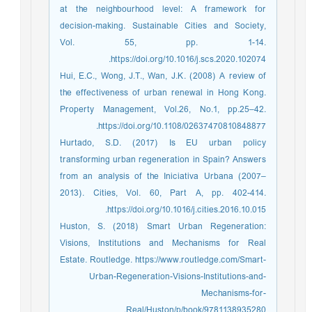
at the neighbourhood level: A framework for
decision-making. Sustainable Cities and Society,
Vol. 55, pp. 1-14.
https://doi.org/10.1016/j.scs.2020.102074.
Hui, E.C., Wong, J.T., Wan, J.K. (2008) A review of
the effectiveness of urban renewal in Hong Kong.
Property Management, Vol.26, No.1, pp.25–42.
https://doi.org/10.1108/02637470810848877.
Hurtado, S.D. (2017) Is EU urban policy
transforming urban regeneration in Spain? Answers
from an analysis of the Iniciativa Urbana (2007–
2013). Cities, Vol. 60, Part A, pp. 402-414.
https://doi.org/10.1016/j.cities.2016.10.015.
Huston, S. (2018) Smart Urban Regeneration:
Visions, Institutions and Mechanisms for Real
Estate. Routledge. https://www.routledge.com/Smart-
Urban-Regeneration-Visions-Institutions-and-
Mechanisms-for-
Real/Huston/p/book/9781138935280.