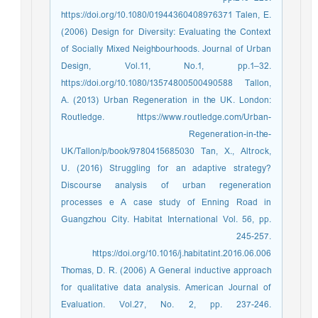
https://doi.org/10.1080/01944360408976371 Talen, E.
(2006) Design for Diversity: Evaluating the Context
of Socially Mixed Neighbourhoods. Journal of Urban
Design, Vol.11, No.1, pp.1–32.
https://doi.org/10.1080/13574800500490588 Tallon,
A. (2013) Urban Regeneration in the UK. London:
Routledge. https://www.routledge.com/Urban-
Regeneration-in-the-
UK/Tallon/p/book/9780415685030 Tan, X., Altrock,
U. (2016) Struggling for an adaptive strategy?
Discourse analysis of urban regeneration
processes e A case study of Enning Road in
Guangzhou City. Habitat International Vol. 56, pp.
245-257.
https://doi.org/10.1016/j.habitatint.2016.06.006
Thomas, D. R. (2006) A General inductive approach
for qualitative data analysis. American Journal of
Evaluation. Vol.27, No. 2, pp. 237-246.