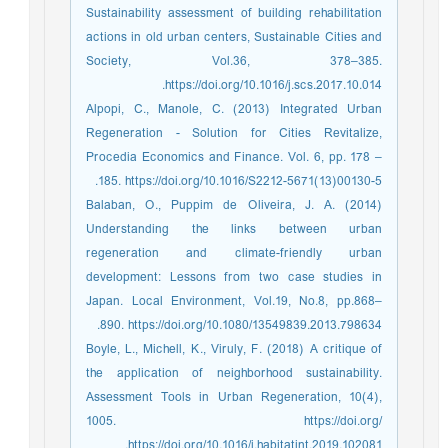
Sustainability assessment of building rehabilitation
actions in old urban centers, Sustainable Cities and
Society, Vol.36, 378–385.
https://doi.org/10.1016/j.scs.2017.10.014.
Alpopi, C., Manole, C. (2013) Integrated Urban
Regeneration - Solution for Cities Revitalize,
Procedia Economics and Finance. Vol. 6, pp. 178 –
185. https://doi.org/10.1016/S2212-5671(13)00130-5.
Balaban, O., Puppim de Oliveira, J. A. (2014)
Understanding the links between urban
regeneration and climate-friendly urban
development: Lessons from two case studies in
Japan. Local Environment, Vol.19, No.8, pp.868–
890. https://doi.org/10.1080/13549839.2013.798634.
Boyle, L., Michell, K., Viruly, F. (2018) A critique of
the application of neighborhood sustainability.
Assessment Tools in Urban Regeneration, 10(4),
1005. https://doi.org/
https://doi.org/10.1016/j.habitatint.2019.102081.