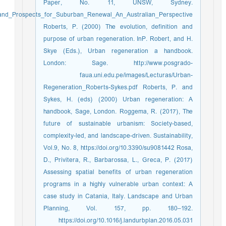
Paper, No. 11, UNSW, Sydney.
ms_and_Prospects_for_Suburban_Renewal_An_Australian_Perspective
Roberts, P. (2000) The evolution, definition and
purpose of urban regeneration. InP. Robert, and H.
Skye (Eds.), Urban regeneration a handbook.
London: Sage. http://www.posgrado-
faua.uni.edu.pe/images/Lecturas/Urban-
Regeneration_Roberts-Sykes.pdf Roberts, P. and
Sykes, H. (eds) (2000) Urban regeneration: A
handbook, Sage, London. Roggema, R. (2017), The
future of sustainable urbanism: Society-based,
complexity-led, and landscape-driven. Sustainability,
Vol.9, No. 8, https://doi.org/10.3390/su9081442 Rosa,
D., Privitera, R., Barbarossa, L., Greca, P. (2017)
Assessing spatial benefits of urban regeneration
programs in a highly vulnerable urban context: A
case study in Catania, Italy. Landscape and Urban
Planning, Vol. 157, pp. 180–192.
https://doi.org/10.1016/j.landurbplan.2016.05.031