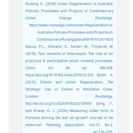
Ruming, K. (2018) Urban Regeneration in Australia:
Policies, Processes and Projects of Contemporary
Urban Change. Routledge.
https://www.routledge.com/Urban-Regeneration-in-
Australia-Policies-Processes-and-Projects-of-
Contemporary/Ruming/p/book/9781472471635
Sacco, P.L., Ghirardi, S., Tartari, M., Trimarchi, M.
(2019) Two versions of heterotopia: The role of art
practices in participative urban renewal processes.
Cities, Vol. 89, pp. 199-208.
https://doi.org/10.1016/j.cities.2019.02.013 Smith, A.
(2012) Events and Urban Regeneration: The
Strategic Use of Events to Revitalise Cities.
London: Routledge.
http://dx.doi.org/10.4324/9780203136997 Song, Y.,
and Knaap, G. J. (2004) Measuring urban form: Is
Portland winning the war on sprawl? Journal of the
American Planning Association, Vol.70, No.2,
pp.210–225.