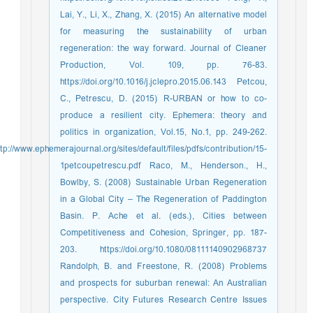
Lai, Y., Li, X., Zhang, X. (2015) An alternative model
for measuring the sustainability of urban
regeneration: the way forward. Journal of Cleaner
Production, Vol. 109, pp. 76-83.
https://doi.org/10.1016/j.jclepro.2015.06.143 Petcou,
C., Petrescu, D. (2015) R-URBAN or how to co-
produce a resilient city. Ephemera: theory and
politics in organization, Vol.15, No.1, pp. 249-262.
http://www.ephemerajournal.org/sites/default/files/pdfs/contribution/15-
1petcoupetrescu.pdf Raco, M., Henderson., H.,
Bowlby, S. (2008) Sustainable Urban Regeneration
in a Global City – The Regeneration of Paddington
Basin. P. Ache et al. (eds.), Cities between
Competitiveness and Cohesion, Springer, pp. 187-
203. https://doi.org/10.1080/08111140902968737
Randolph, B. and Freestone, R. (2008) Problems
and prospects for suburban renewal: An Australian
perspective. City Futures Research Centre Issues