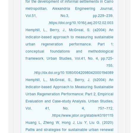
for the development of informal settlements in Cairo
metropolitan. Alexandria Engineering Journal,
Vol.51, No.3, pp.229–239.
https://doi.org/10.1016/j.aej.2012.02.003.
Hemphill, L., Berry, J., McGreal, S. (a2004) An
indicator-based approach to measuring sustainable
urban regeneration performance. Part 1:
conceptual foundations and methodological
framework. Urban Studies, Vol.41, No. 4, pp.725-
755.
http://dx.doi.org/10.1080/0042098042000194089.
Hemphill, L., McGreal, S., Berry, J. (b2004) An
Indicator-based Approach to Measuring Sustainable
Urban Regeneration Performance: Part 2, Empirical
Evaluation and Case-study Analysis. Urban Studies,
Vol. 41, No. 4, 757–772.
https://www.jstor.org/stable/43197115.
Huang L, Zheng W, Hong J, Liu Y, Liu G. (2020)
Paths and strategies for sustainable urban renewal