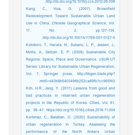
http://dx.doi.org/10.1016/j.ccs.2012.06.006.
Kang, C., Hua, G. (2007) Brownfield
Redevelopment Toward Sustainable Urban Land
Use in China. Chinese Geographical Science, Vol.
17, No. 2, pp.127-134.
http://dx.doi.org/10.1007/s11769-007-0127-5.
Kidokoro, T., Harata, N., Subanu, L. P., Jessen, J.,
Motte, A., Seltzer, E. P. (2008) Sustainable City
Regions: Space, Place and Governance. cSUR-UT
Series: Library for Sustainable Urban Regeneration,
Vol. 7, Springer press. http://libgen.li/ads.php?
md5=d43b8b5403498b252ca89fb7cc965f63.
Kim, H.R., Jang, Y. (2017) Lessons from good and
bad practices in retail-led urban regeneration
projects in the Republic of Korea. Cities, Vol. 61,
pp. 36–47. https://doi.org/10.1016/j.cities.2016.11.004
Korkmaz, C., Balaban, O. (2020) Sustainability of
urban regeneration in Turkey: Assessing the
performance of the North Ankara Urban