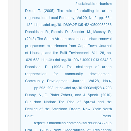
sustainable-urbanism/.
Dixon, T. (2005) The role of retailing in urban
regeneration. Local Economy, Vol.20, No.2, pp.168–
182. https://doi.org/10.1080%2F13575270500053266.
Donaldson, R., Plessis, D., Spocter, M., Massey, R,
(2013) The South African area-based urban renewal
programme: experiences from Cape Town. Journal
of Housing and the Built Environment, Vol. 28, pp.
629-638. http://dx.doi.org/10.1007/s10901-013-9348-3.
Donnison, D. (1993) The challenge of urban
regeneration for community development.
Community Development Journal, Vol.28, No.4,
pp.293–298. https://doi.org/10.1093/cdj/28.4.293.
Duany, A., E. Plater-Zyberk, and J. Speck. (2010)
Suburban Nation: The Rise of Sprawl and the
Decline of the American Dream. New York: North
Point Press.
https://us.macmillan.com/books/9780865477506.
Erol, I. (2019) New Geographies of Residential