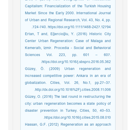
Capitalism: Financialization of the Turkish Housing
Market Since the Early 2000. International Journal
of Urban and Regional Research, Vol. 43, No. 4, pp.
724-740. https://doi.org/10.1111/1468-2427.12794.
Ertan, T and, Eğercioğlu, Y. (2016) Historic City
Center Urban Regeneration: Case of Malaga and
Kemeraltı, Izmir. Procedia - Social and Behavioral
Sciences Vol. 223, pp. 601 – 607.
https://doi.org/10.1016/j.sbspro.2016.05.362.
Güzey, Ö. (2009) Urban regeneration and
increased competitive power: Ankara in an era of
globalization. Cities, Vol. 26, No.1, pp.27–37.
http://dx.doi.org/10.1016%2Fj.cities.2008.11.006.
Güzey, O. (2016) The last round in restructuring the
city: urban regeneration becomes a state policy of
disaster prevention in Turkey. Cities, 50, 40–53.
https://doi.org/10.1016/j.cities.2015.08.010.
Hassan, G.F. (2012) Regeneration as an approach