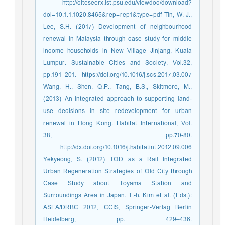
http://citeseerx.ist.psu.edu/viewdoc/download?
doi=10.1.1.1020.8465&rep=rep1&type=pdf Tin, W. J.,
Lee, S.H. (2017) Development of neighbourhood
renewal in Malaysia through case study for middle
income households in New Village Jinjang, Kuala
Lumpur. Sustainable Cities and Society, Vol.32,
pp.191–201. https://doi.org/10.1016/j.scs.2017.03.007
Wang, H., Shen, Q.P., Tang, B.S., Skitmore, M.,
(2013) An integrated approach to supporting land-
use decisions in site redevelopment for urban
renewal in Hong Kong. Habitat International, Vol.
38, pp.70-80.
http://dx.doi.org/10.1016/j.habitatint.2012.09.006
Yekyeong, S. (2012) TOD as a Rail Integrated
Urban Regeneration Strategies of Old City through
Case Study about Toyama Station and
Surroundings Area in Japan. T.-h. Kim et al. (Eds.):
ASEA/DRBC 2012, CCIS, Springer-Verlag Berlin
Heidelberg, pp. 429–436.