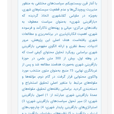
با آغاز قرن بیست‌و‌یکم، سیاست‌های مختلفی به منظور
مدیریت پیچیدگی‌ها و عدم قطعیت‌ سیستم‌های شهری،
به‌ویژه در مقیاس کلانشهری اتخاذ گردیده که
«بازآفرینی شهری» به‌عنوان سیاست‌ معطوف به
بافت‌های مرکزی- میانی و پهنه‌های ناکارآمد و فرسوده
شهری، اهمیت انکارناپذیری در برنامه‌ریزی و مطالعات
شهری یافته‌است. هدف اصلی این پژوهش، مرور
ادبیات، بسط نظری و ارائه الگوی مفهومی بازآفرینی
شهری براساس رویکرد تحلیل محتوای کیفی است که
در وهله اول، بیش از 300 متن علمی در حوزة
بازآفرینی شهری به‌صورت هدفمند مطالعه شد و پس از
غربالگری نهایی، 73 منبع به‌عنوان متون منتخب مورد
واکاوی محتوایی قرار گرفت. در گام دوم، مؤلفه‌ها و
مقوله‌های مرتبط با متغیر اصلیِ تحقیق استخراج و
دسته‌بندی گردید. براساس یافته‌های تحقیق، مقوله‌های
عمدة بازآفرینی شهری عبارتند از: 1) اصول بازآفرینی
شهری؛ 2) سیر تحول سیاست‌های بازآفرینی شهری؛ 3)
استراتژی‌های بازآفرینی پایدار شهری؛ 4) چارچوب‌های
ارزیابی بازآفرینی؛ 5) نظریه‌های پشتیبان بازآفرینی؛ و