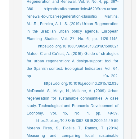
Regeneration and Renewal, Vol. 9, No. 4, pp. 367-
380. https://hstalks.com/article/4620/from-urban-
renewal-to-urban-regeneration-classific/ Martins,
M.L.R., Pereira, A. L. S. (2019) Urban Regeneration
in the Brazilian urban policy agenda. European
Planning Studies, Vol. 27, No. 6, pp. 1129-1145,
https://doi.org/10.1080/09654313.2019.1598021
Mateo, C and Cu˜nat, A. (2016) Guide of strategies
for urban regeneration: A design-support tool for
the Spanish context. Ecological Indicators, Vol. 64,
pp. 194–202.
https://doi.org/10.1016/j.ecolind.2015.12.035
McDonald, S., Malys, N., Maliene, V. (2009) Urban
regeneration for sustainable communities: A case
study. Technological and Economic Development of
Economy, Vol. 15, No. 1, pp. 49-59.
https://doi.org/10.3846/1392-8619.2009.15.49-59
Moreno Pires, S., Fidélis, T., Ramos, T. (2014)
Measuring and comparing local sustainable