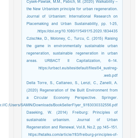
Cysek-Pawlak, M.M., Pabich, M. (2020) Walkability –
the New Urbanism principle for urban regeneration.
Journal of Urbanism: International Research on
Placemaking and Urban Sustainability, pp. 1-25,
https://doi.org/10.1080/17549175.2020.1834435.
Czischke, D., Moloney, C., Turcu, C. (2015) Raising
the game in environmentally sustainable urban
regeneration, sustainable regeneration in urban
areas. URBACT II Capitalization, 6–14.
https://urbact.eu/sites/default/files/04_sustreg-
web.pdf.
Della Torre, S., Cattaneo, S., Lenzi, C., Zanelli, A.
(2020) Regeneration of the Built Environment from
a Circular Economy Perspective. Springer.
ile:///C:/Users/SAMIN/Downloads/BookSellerFlyer_9783030332556.pdf.
Daseking, W. (2014) Freiburg: Principles of
sustainable urbanism. Journal of Urban
Regeneration and Renewal, Vol.8, No.2, pp.145–151.
https://hstalks.com/article/783/freiburg-principles-of-