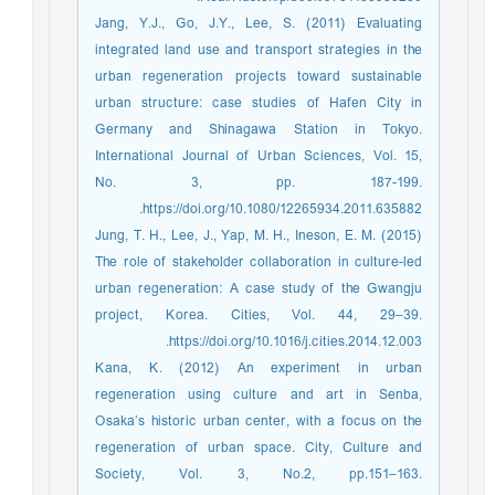
Jang, Y.J., Go, J.Y., Lee, S. (2011) Evaluating
integrated land use and transport strategies in the
urban regeneration projects toward sustainable
urban structure: case studies of Hafen City in
Germany and Shinagawa Station in Tokyo.
International Journal of Urban Sciences, Vol. 15,
No. 3, pp. 187-199.
https://doi.org/10.1080/12265934.2011.635882.
Jung, T. H., Lee, J., Yap, M. H., Ineson, E. M. (2015)
The role of stakeholder collaboration in culture-led
urban regeneration: A case study of the Gwangju
project, Korea. Cities, Vol. 44, 29–39.
https://doi.org/10.1016/j.cities.2014.12.003.
Kana, K. (2012) An experiment in urban
regeneration using culture and art in Senba,
Osaka’s historic urban center, with a focus on the
regeneration of urban space. City, Culture and
Society, Vol. 3, No.2, pp.151–163.