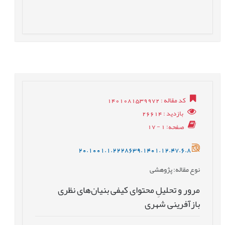
کد مقاله
: 1401081539972
بازدید
: 26614
صفحه
: 1 - 17
20.1001.1.2228639.1401.12.47.6.8
نوع مقاله
: پژوهشی
مرور و تحلیلِ محتوای کیفی بنیان‌های نظری
بازآفرینی شهری